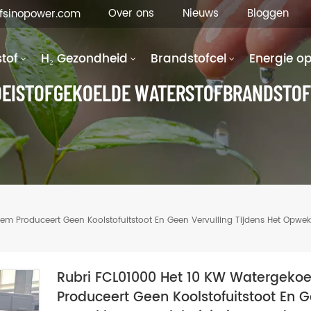
Over ons
Nieuws
Bloggen
hfsinopower.com
tof
H₂ Gezondheid
Brandstofcel
Energie o
OEISTOFGEKOELDE WATERSTOFBRANDSTOF
m Produceert Geen Koolstofuitstoot En Geen Vervuiling Tijdens Het Opwekke
Rubri FCL01000 Het 10 KW Watergekoe
Produceert Geen Koolstofuitstoot En G