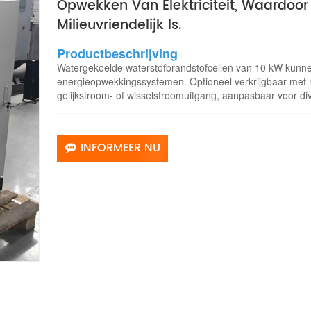
Opwekken Van Elektriciteit, Waardoor
Milieuvriendelijk Is.
Productbeschrijving
Watergekoelde waterstofbrandstofcellen van 10 kW kunne
energieopwekkingssystemen. Optioneel verkrijgbaar met me
gelijkstroom- of wisselstroomuitgang, aanpasbaar voor di
INFORMEER NU