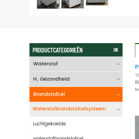
PRODUCTCATEGORIEËN
Waterstof
P
10
H₂ Gezondheid
Bi
to
Brandstofcel
Waterstofbrandstofcelsysteem
Luchtgekoelde
waterstofbrandstofcel