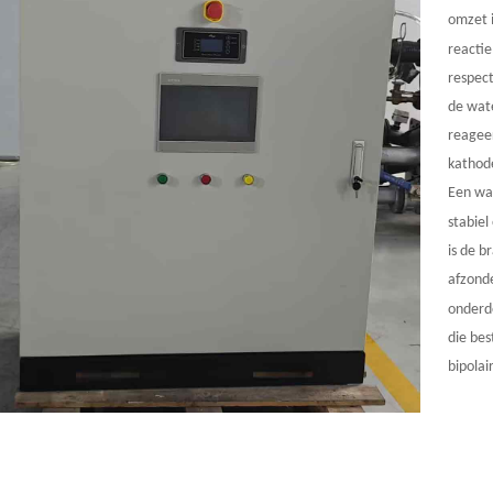
omzet i
reactie
respec
de wate
reageer
kathod
Een wa
stabie
is de b
afzonde
onderd
die bes
bipolai