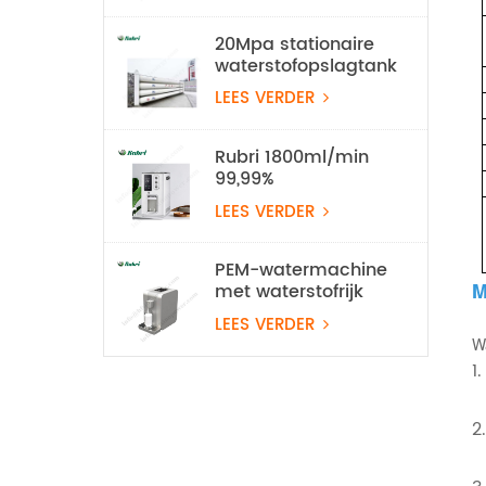
20Mpa stationaire
waterstofopslagtank
LEES VERDER
Rubri 1800ml/min
99,99%
waterstofinhalatieapparaat
LEES VERDER
PEM-watermachine
M
met waterstofrijk
water
LEES VERDER
Wa
1
2