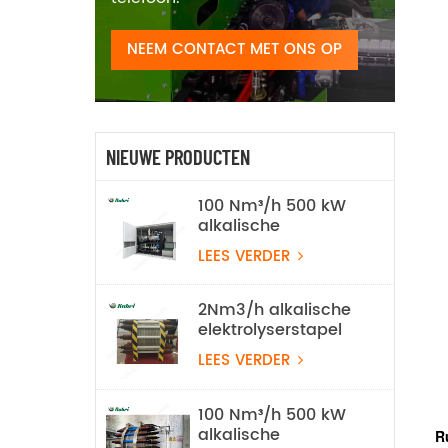
NEEM CONTACT MET ONS OP
NIEUWE PRODUCTEN
100 Nm³/h 500 kW
alkalische
waterelektrolyse
LEES VERDER
waterstofproductieapparatuur
2Nm3/h alkalische
elektrolyserstapel
LEES VERDER
100 Nm³/h 500 kW
alkalische
R