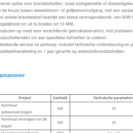
verse opties voor brandstofcellen, zoals luchtgekoelde of vloeistofgeko
 de keuze tussen wisselstroom- of gelijkstroomuitgang, met een aanp
en enkele brandstofcel bestrijkt een breed vermogensbereik, van 50W 
gelijkheid om uit te breiden tot 10 MW.
oducten op maat voor verschillende gebruiksscenario's, met professio
oductiediensten om aan specifieke behoeften te voldoen.
tstekende service na aankoop, inclusief technische ondersteuning en p
nstallatiehandleiding en 1 jaar garantie op waterstofbrandstofcellen.
amameter
Project
Eenheid
Technische parameter
Nominaal
kW
10
systeemvermogen
Nominaal vermogen van de
kW
16
stapel