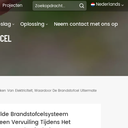
Nederlands
Projecten
pslag
Oplossing
Neem contact met ons op
English
CEL
français
Deutsch
italiano
русский
n Van Elektriciteit, Waardoor De Brandstofcel Uitermate
español
português
lde Brandstofcelsysteem
العربية
een Vervuiling Tijdens Het