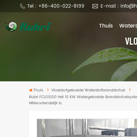
Tel : +86-400-022-8199
E-mail : info@
Thuis
Waters
VL
Thuis
Vloeistofgekoelde Waterstofbrandstofcel
Rubri FCL01000 Het 10 KW Watergekoelde Brandstofcelsystee
Milieuvriendelijk Is.