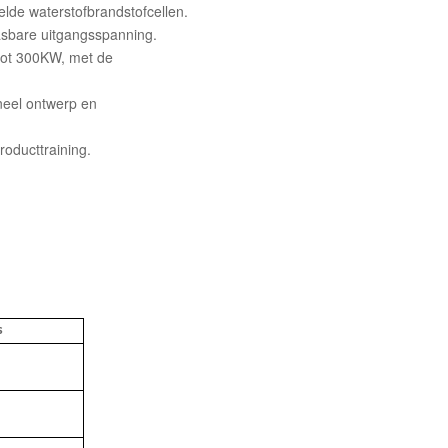
elde waterstofbrandstofcellen.
asbare uitgangsspanning.
tot 300KW, met de
neel ontwerp en
roducttraining.
s