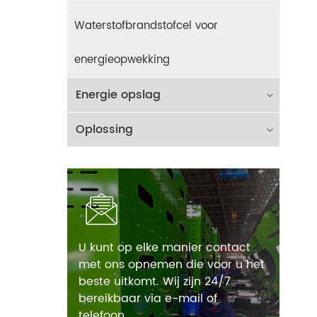
Waterstofbrandstofcel voor
energieopwekking
Energie opslag
Oplossing
U kunt op elke manier contact
met ons opnemen die voor u het
beste uitkomt. Wij zijn 24/7
bereikbaar via e-mail of
telefoon.