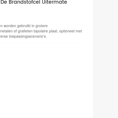
 De Brandstofcel Uitermate
Nederlands
한국의
n worden gebruikt in grotere
Romania
talen of grafieten bipolaire plaat, optioneel met
verse toepassingsscenario's.
Bulgaria
Melayu