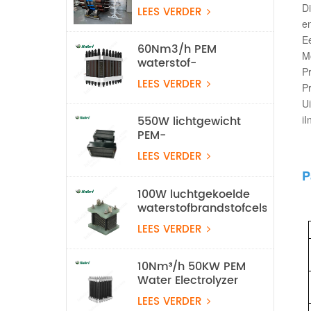
waterstof-
Di
LEES VERDER
waterelektrolyse-
en
apparatuur
E
60Nm3/h PEM
Mo
waterstof-
Pr
elektrolyzerstapel
LEES VERDER
Pr
Ui
i
I
550W lichtgewicht
PEM-
waterstofbrandstofcel
LEES VERDER
voor UAV
P
100W luchtgekoelde
waterstofbrandstofcelstapel
LEES VERDER
10Nm³/h 50KW PEM
Water Electrolyzer
Waterstofproductieapparatuur
LEES VERDER