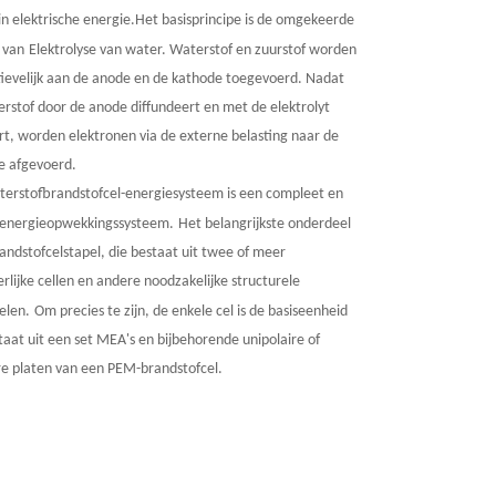
n elektrische energie.
Het basisprincipe is de omgekeerde
 van
Elektrolyse van water. Waterstof en zuurstof worden
tievelijk aan de anode en de kathode toegevoerd. Nadat
rstof door de anode diffundeert en met de elektrolyt
t, worden elektronen via de externe belasting naar de
e afgevoerd.
terstofbrandstofcel-energiesysteem is een compleet en
l energieopwekkingssysteem.
Het belangrijkste onderdeel
randstofcelstapel, die bestaat uit twee of meer
rlijke cellen en andere noodzakelijke structurele
elen.
Om precies te zijn, de enkele cel is de basiseenheid
taat uit een set MEA's en bijbehorende unipolaire of
re platen van een PEM-brandstofcel.