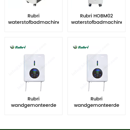
Rubri
Rubri HOBM02
waterstofbadmachine,
waterstofbadmachine,
spa-apparatuur voor
spa-apparatuur voor
thuis en
thuis en
commercieel gebruik
commercieel gebruik
met waterstof,
met waterstof,
wellnessapparaat
wellnessapparaat
met hoge
voor waterstofbaden
waterstofconcentratie.
met hoge
Waterstofbadmachine:
concentratie
baanbrekend in een
nieuw tijdperk van
gezond baden.
Rubri
Rubri
wandgemonteerde
wandgemonteerde
waterstofbadmachine
waterstofbadmachine
– transformeert uw
– transformeert uw
gewone bad in een
gewone bad in een