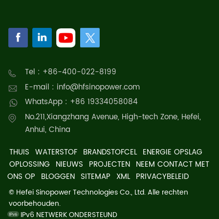
krachtige antioxidant
krachtige antioxidant
hydrotherapie spa.
hydrotherapie spa.
Waterstofwaterbadgenerator
Waterstofbadgenerator,
genereert badwater
met een hoge
concentratie
waterstof.
Tel : +86-400-022-8199
E-mail : info@hfsinopower.com
WhatsApp : +86 19334058084
No.211,Xiangzhang Avenue, High-tech Zone, Hefei,
Anhui, China
THUIS
WATERSTOF
BRANDSTOFCEL
ENERGIE OPSLAG
OPLOSSING
NIEUWS
PROJECTEN
NEEM CONTACT MET
ONS OP
BLOGGEN
SITEMAP
XML
PRIVACYBELEID
© Hefei Sinopower Technologies Co., Ltd. Alle rechten
voorbehouden.
IPv6 NETWERK ONDERSTEUND