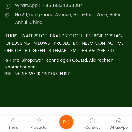
WhatsApp : +86 19334058084
No.211,Xiangzhang Avenue, High-tech Zone, Hefei,
Anhui, China
THUIS
WATERSTOF
BRANDSTOFCEL
ENERGIE OPSLAG
OPLOSSING
NIEUWS
PROJECTEN
NEEM CONTACT MET
ONS OP
BLOGGEN
SITEMAP
XML
PRIVACYBELEID
© Hefei Sinopower Technologies Co., Ltd. Alle rechten
voorbehouden.
IPv6 NETWERK ONDERSTEUND
Thuis
Producten
Contact
WhatsApp