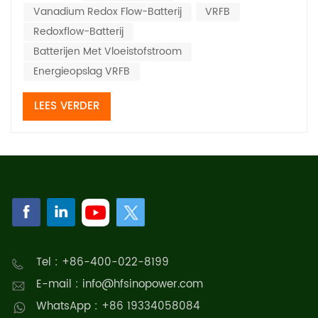
Vanadium Redox Flow-Batterij
VRFB
veiligheid van de batterij worden beïnvloed. De
elektrochemische reactieomstandigheden, de...
Redoxflow-Batterij
Batterijen Met Vloeistofstroom
Energieopslag VRFB
LEES VERDER
Tel : +86-400-022-8199
E-mail : info@hfsinopower.com
WhatsApp : +86 19334058084