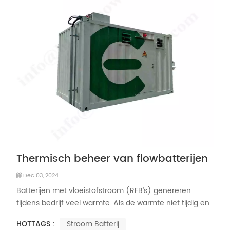
Thermisch beheer van flowbatterijen
Dec 03, 2024
Batterijen met vloeistofstroom (RFB’s) genereren
tijdens bedrijf veel warmte. Als de warmte niet tijdig en
effectief kan worden afgevoerd, zal de temperatuur
HOTTAGS :
Stroom Batterij
van de batterij stijgen, waardoor de prestaties en