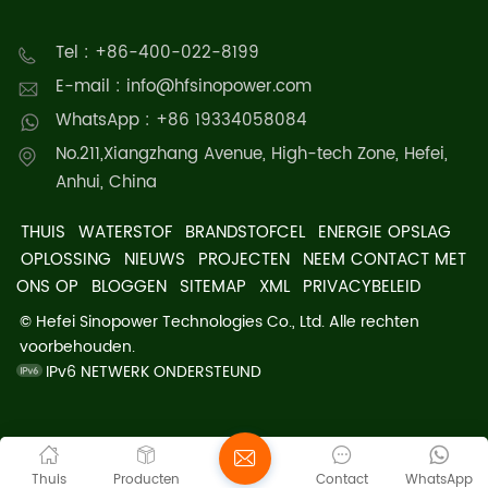
Tel : +86-400-022-8199
E-mail : info@hfsinopower.com
WhatsApp : +86 19334058084
No.211,Xiangzhang Avenue, High-tech Zone, Hefei,
Anhui, China
THUIS
WATERSTOF
BRANDSTOFCEL
ENERGIE OPSLAG
OPLOSSING
NIEUWS
PROJECTEN
NEEM CONTACT MET
ONS OP
BLOGGEN
SITEMAP
XML
PRIVACYBELEID
© Hefei Sinopower Technologies Co., Ltd. Alle rechten
voorbehouden.
IPv6 NETWERK ONDERSTEUND
Thuis
Producten
Contact
WhatsApp