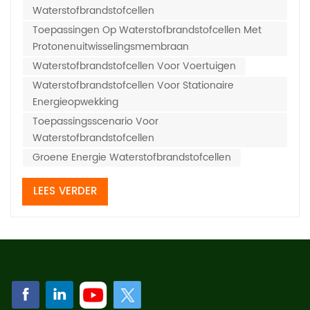
Waterstofbrandstofcellen
vooruitzichten. Hieronder volgen de belangrijkste toe...
Toepassingen Op Waterstofbrandstofcellen Met
Protonenuitwisselingsmembraan
Waterstofbrandstofcellen Voor Voertuigen
Waterstofbrandstofcellen Voor Stationaire
Energieopwekking
Toepassingsscenario Voor
Waterstofbrandstofcellen
Groene Energie Waterstofbrandstofcellen
LEES VERDER