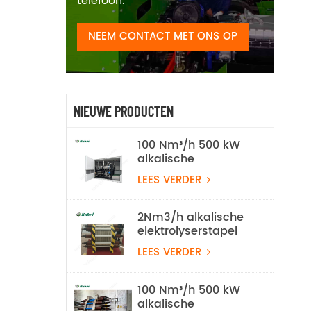
telefoon.
NEEM CONTACT MET ONS OP
NIEUWE PRODUCTEN
100 Nm³/h 500 kW
alkalische
waterelektrolyse
LEES VERDER
waterstofproductieapparatuur
2Nm3/h alkalische
elektrolyserstapel
LEES VERDER
100 Nm³/h 500 kW
alkalische