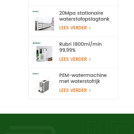
20Mpa stationaire
waterstofopslagtank
LEES VERDER
Rubri 1800ml/min
99,99%
waterstofinhalatieapparaat
LEES VERDER
PEM-watermachine
met waterstofrijk
water
LEES VERDER