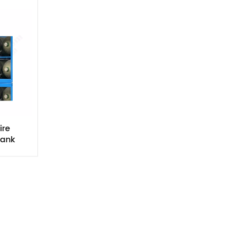
Nederlands
한국의
Romania
Bulgaria
Melayu
ire
tank