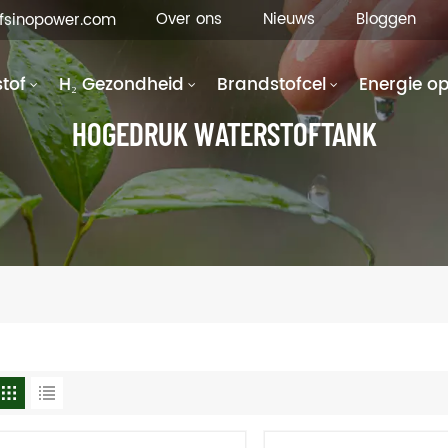
Over ons
Nieuws
Bloggen
hfsinopower.com
tof
H₂ Gezondheid
Brandstofcel
Energie o
HOGEDRUK WATERSTOFTANK