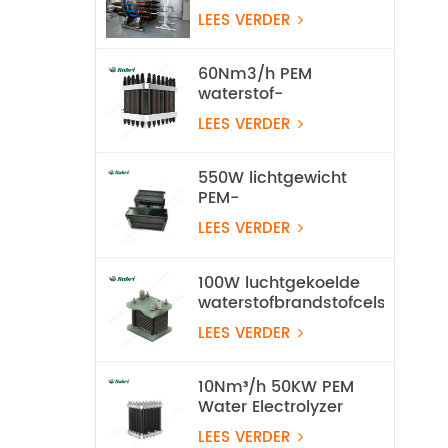
waterstof-
LEES VERDER
waterelektrolyse-
apparatuur
60Nm3/h PEM
waterstof-
elektrolyzerstapel
LEES VERDER
550W lichtgewicht
PEM-
waterstofbrandstofcel
LEES VERDER
voor UAV
100W luchtgekoelde
waterstofbrandstofcelstapel
LEES VERDER
10Nm³/h 50KW PEM
Water Electrolyzer
Waterstofproductieapparatuur
LEES VERDER