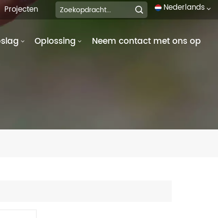
Nederlands
Projecten
pslag
Oplossing
Neem contact met ons op
English
français
Deutsch
italiano
русский
español
português
العربية