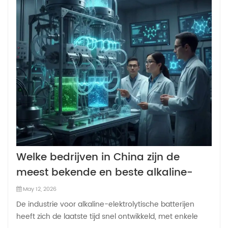
Welke bedrijven in China zijn de
meest bekende en beste alkaline-
elektrolytbatterijen?
May 12, 2026
De industrie voor alkaline-elektrolytische batterijen
heeft zich de laatste tijd snel ontwikkeld, met enkele