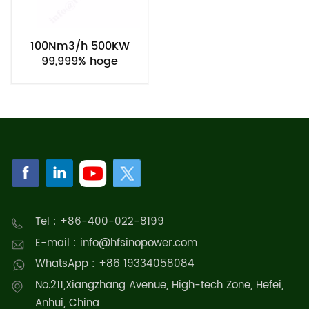
100Nm3/h 500KW
99,999% hoge
zuiverheid PEM
waterstofgenerator
productie-installatie
Tel : +86-400-022-8199
E-mail : info@hfsinopower.com
WhatsApp : +86 19334058084
No.211,Xiangzhang Avenue, High-tech Zone, Hefei,
Anhui, China