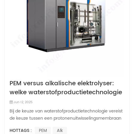
PEM versus alkalische elektrolyser:
welke waterstofproductietechnologie
is het meest geschikt voor uw
Jun 12, 2025
behoeften?
Bij de keuze van waterstofproductietechnologie vereist
de keuze tussen een protonenuitwisselingsmembraan
(PEM)-elektrolyser en een alkalische elektrolyser een
HOTTAGS :
PEM
Alk
uitgebreide afweging van vele factoren. De volgende