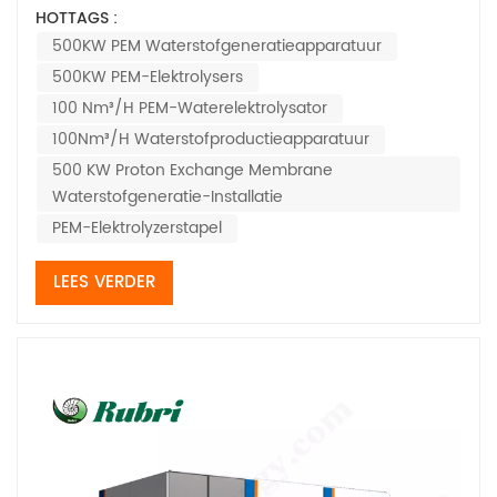
voordelen:1. Hoge stroomdichtheid en Hoog-efficiënte
HOTTAGS :
waterstofproductie​​Vierkante elektrolyzers kunnen
500KW PEM Waterstofgeneratieapparatuur
gemakkelijk stroomdichtheden van 10.000 A/m² of zelfs
500KW PEM-Elektrolysers
hoger bereiken, wat veel hoger is dan bij traditionel...
100 Nm³/H PEM-Waterelektrolysator
100Nm³/H Waterstofproductieapparatuur
500 KW Proton Exchange Membrane
Waterstofgeneratie-Installatie
PEM-Elektrolyzerstapel
LEES VERDER