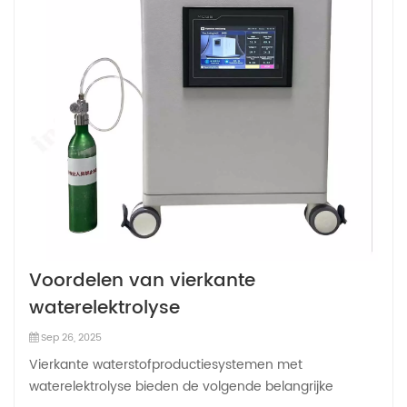
Voordelen van vierkante
waterelektrolyse
waterstofproductiesystemen
Sep 26, 2025
Vierkante waterstofproductiesystemen met
waterelektrolyse bieden de volgende belangrijke