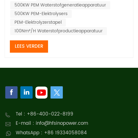
500KW PEM Waterstofgeneratieapparatuur
vergelijking helpt u bij het maken van een beslissing:I.
Technische prestaties1. Stroomdi...
500KW PEM-Elektrolysers
PEM-Elektrolyzerstapel
100Nm³/H Waterstofproductieapparatuur
LEES VERDER
Tel : +86-400-022-8199
E-mail : info@hfsinopower.com
WhatsApp : +86 19334058084