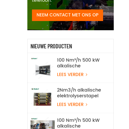
telefoon.
NEEM CONTACT MET ONS OP
NIEUWE PRODUCTEN
100 Nm³/h 500 kW
alkalische
waterelektrolyse
LEES VERDER
waterstofproductieapparatuur
2Nm3/h alkalische
elektrolyserstapel
LEES VERDER
100 Nm³/h 500 kW
alkalische