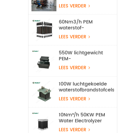
waterstof-
LEES VERDER
waterelektrolyse-
apparatuur
60Nm3/h PEM
waterstof-
elektrolyzerstapel
LEES VERDER
550W lichtgewicht
PEM-
waterstofbrandstofcel
LEES VERDER
voor UAV
100W luchtgekoelde
waterstofbrandstofcelstapel
LEES VERDER
10Nm³/h 50KW PEM
Water Electrolyzer
Waterstofproductieapparatuur
LEES VERDER