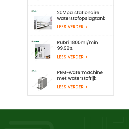
20Mpa stationaire
waterstofopslagtank
LEES VERDER
Rubri 1800ml/min
99,99%
waterstofinhalatieapparaat
LEES VERDER
PEM-watermachine
met waterstofrijk
water
LEES VERDER