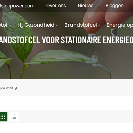
Over ons
Nieuws
Bloggen
hfsinopower.com
tof
H₂ Gezondheid
Brandstofcel
Energie o
ANDSTOFCEL VOOR STATIONAIRE ENERGI
eopwekking