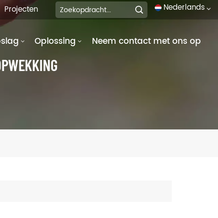
Nederlands
Projecten
pslag
Oplossing
Neem contact met ons op
English
EOPWEKKING
français
Deutsch
italiano
русский
español
português
العربية