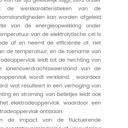
an de tijd geleidelijk stijgt, zelfs onder
Uit de werkkarakteristieken van de
gieomstandigheden kan worden afgeleid
tie van de energieopwekking onder
mperatuur van de elektrolytische cel is
de af en neemt de efficiëntie af. Het
 van de temperatuur, en de toename van
rodeoppervlak leidt tot de hechting van
de ionenoverdrachtsweerstand van de
eoppervlak wordt verkleind. , waardoor
rd, wat resulteert in een verhoging van
ing en stroming van belletjes leidt ook
 het elektrodeoppervlak, waardoor een
ktrodeoppervlak ontstaan.
an de impact van de fluctuerende