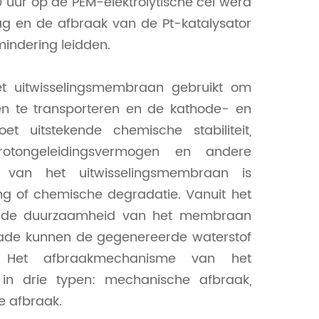
uur op de PEM-elektrolytische cel werd
aag en de afbraak van de Pt-katalysator
mindering leidden.
het uitwisselingsmembraan gebruikt om
en te transporteren en de kathode- en
t uitstekende chemische stabiliteit,
 protongeleidingsvermogen en andere
g van het uitwisselingsmembraan is
ng of chemische degradatie. Vanuit het
 is de duurzaamheid van het membraan
hade kunnen de gegenereerde waterstof
. Het afbraakmechanisme van het
 in drie typen: mechanische afbraak,
e afbraak.