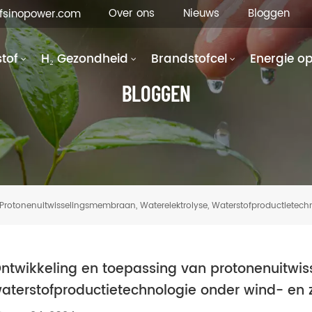
Over ons
Nieuws
Bloggen
hfsinopower.com
tof
H₂ Gezondheid
Brandstofcel
Energie o
BLOGGEN
Protonenuitwisselingsmembraan, Waterelektrolyse, Waterstofproductietechn
ntwikkeling en toepassing van protonenuitwis
aterstofproductietechnologie onder wind- en z