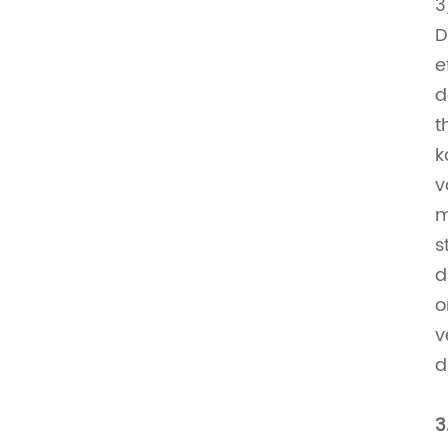
3
D
e
d
t
k
v
m
s
d
o
v
d
3