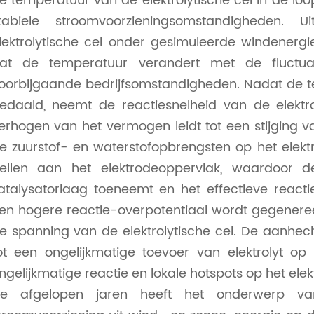
e temperatuur van de elektrolytische cel in de loop v
tabiele stroomvoorzieningsomstandigheden. 
lektrolytische cel onder gesimuleerde windener
at de temperatuur verandert met de fluctua
oorbijgaande bedrijfsomstandigheden. Nadat de te
edaald, neemt de reactiesnelheid van de elektro
erhogen van het vermogen leidt tot een stijging
e zuurstof- en waterstofopbrengsten op het elekt
ellen aan het elektrodeoppervlak, waardoor 
atalysatorlaag toeneemt en het effectieve reacti
en hogere reactie-overpotentiaal wordt gegeneree
e spanning van de elektrolytische cel. De aanhecht
ot een ongelijkmatige toevoer van elektrolyt op
ngelijkmatige reactie en lokale hotspots op het ele
e afgelopen jaren heeft het onderwerp v