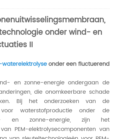
Nederlands
tonenuitwisselingsmembraan,
한국의
etechnologie onder wind- en
Romania
uaties II
Bulgaria
Melayu
waterelektrolyse
onder een fluctuerend
wind- en zonne-energie ondergaan de
eranderingen, die onomkeerbare schade
ken. Bij het onderzoeken van de
 voor waterstofproductie onder de
nd- en zonne-energie, zijn het
van PEM-elektrolysecomponenten van
ng van sleuteltechnologieën voor PEM-