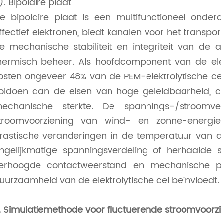
). Bipolaire plaat
e bipolaire plaat is een multifunctioneel onderd
ffectief elektronen, biedt kanalen voor het transp
e mechanische stabiliteit en integriteit van de
hermisch beheer. Als hoofdcomponent van de ele
osten ongeveer 48% van de PEM-elektrolytische c
oldoen aan de eisen van hoge geleidbaarheid, c
echanische sterkte. De spannings-/stroomve
troomvoorziening van wind- en zonne-energie 
rastische veranderingen in de temperatuur van de 
ngelijkmatige spanningsverdeling of herhaalde s
erhoogde contactweerstand en mechanische prest
uurzaamheid van de elektrolytische cel beïnvloedt.
. Simulatiemethode voor fluctuerende stroomvoorz