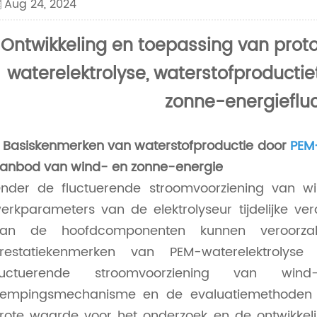
Aug 24, 2024
Ontwikkeling en toepassing van pro
waterelektrolyse, waterstofproducti
zonne-energiefluct
I. Basiskenmerken van waterstofproductie door
PEM-
anbod van wind- en zonne-energie
nder de fluctuerende stroomvoorziening van 
erkparameters van de elektrolyseur tijdelijke v
an de hoofdcomponenten kunnen veroorza
restatiekenmerken van PEM-waterelektrolyse
luctuerende stroomvoorziening van wi
empingsmechanisme en de evaluatiemethoden 
rote waarde voor het onderzoek en de ontwikkeli