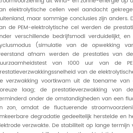
troomvoorziening uit wind- en zonne-energie op d
an elektrolytische cellen veel aandacht gekre
uitenland, maar sommige conclusies zijn anders.
an de PEM-elektrolytische cel werden de prestat
nder verschillende bedrijfsmodi verduidelijkt, e
yclusmodus (simulatie van de opwekking van
eerstand afnam werden de prestaties van de e
uurzaamheidstest van 1000 uur van de PEM
restatieverzwakkingssnelheid van de elektrolytisc
e verzwakking voortkwam uit de toename van
oreuze laag; de prestatieverzwakking van de 
erminderd onder de omstandigheden van een fluc
n zon, omdat de fluctuerende stroomvoorzie
mkeerbare degradatie gedeeltelijk herstelde en 
lektrode verzwakte. De stabiliteit op lange termijn