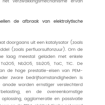
 en het verzwakkingsmechanisme ervan
ellen de afbraak van elektrolytische
aat doorgaans uit een katalysator (zoals
iddel (zoals perfluorsulfonzuur). Om de
che laag meestal geladen met enkele
, Ta2O5, Nb2O5, Sb2O5, TaC, TiC. De
an de hoge prestatie-eisen van PEM-
nder zware bedrijfsomstandigheden is
de anode worden ernstiger verslechterd
belasting, en de overeenkomstige
oplossing, agglomeratie en passivatie