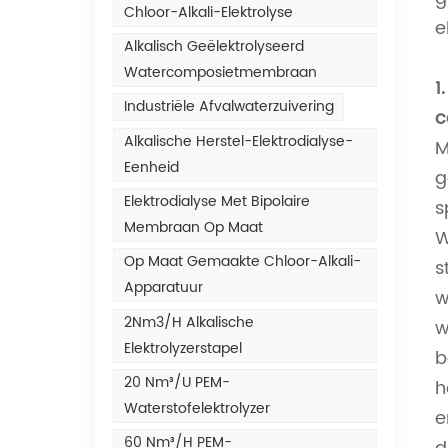
Chloor-Alkali-Elektrolyse
e
Alkalisch Geëlektrolyseerd
Watercomposietmembraan
1
Industriële Afvalwaterzuivering
c
Alkalische Herstel-Elektrodialyse-
M
Eenheid
g
Elektrodialyse Met Bipolaire
s
Membraan Op Maat
W
Op Maat Gemaakte Chloor-Alkali-
s
Apparatuur
w
2Nm3/h Alkalische
w
Elektrolyzerstapel
b
20 Nm³/u PEM-
h
Waterstofelektrolyzer
e
60 Nm³/h PEM-