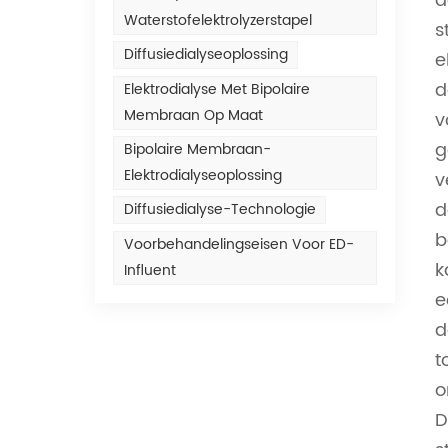
d
Waterstofelektrolyzerstapel
s
Diffusiedialyseoplossing
e
d
Elektrodialyse Met Bipolaire
Membraan Op Maat
v
g
Bipolaire Membraan-
Elektrodialyseoplossing
v
d
Diffusiedialyse-Technologie
b
Voorbehandelingseisen Voor ED-
k
Influent
e
d
t
o
D