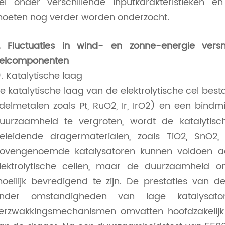
el onder verschillende inputkarakteristieken
oeten nog verder worden onderzocht.
. Fluctuaties in wind- en zonne-energie versn
elcomponenten
). Katalytische laag
e katalytische laag van de elektrolytische cel best
delmetalen zoals Pt, RuO2, Ir, IrO2) en een bindm
uurzaamheid te vergroten, wordt de katalytis
eleidende dragermaterialen, zoals TiO2, SnO2
ovengenoemde katalysatoren kunnen voldoen a
lektrolytische cellen, maar de duurzaamheid o
oeilijk bevredigend te zijn. De prestaties van 
nder omstandigheden van lage katalysator
erzwakkingsmechanismen omvatten hoofdzakelijk 