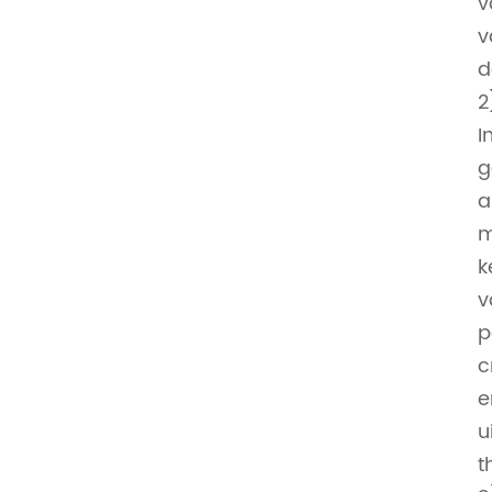
v
v
d
2
I
g
a
m
k
v
p
c
e
u
t