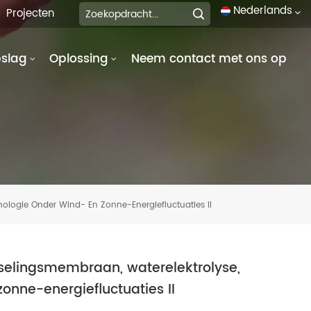
Nederlands
Projecten
pslag
Oplossing
Neem contact met ons op
English
français
Deutsch
italiano
русский
ologie Onder Wind- En Zonne-Energiefluctuaties II
español
português
selingsmembraan, waterelektrolyse,
onne-energiefluctuaties II
العربية