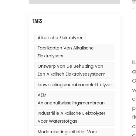
TAGS
Alkalische Elektrolyzer
Fabrikanten Van Alkalische
Elektrolysers
I
Ontwerp Van De Behuizing Van
a
Een Alkalisch Elektrolysesysteem
O
Ionwisselingsmembraanelektrolyzer
w
AEM
a
Anionenuitwisselingsmembraan
p
Industriële Alkalische Elektrolyzer
f
Voor Waterstofgas
d
Moderniseringsinitiatief Voor
g