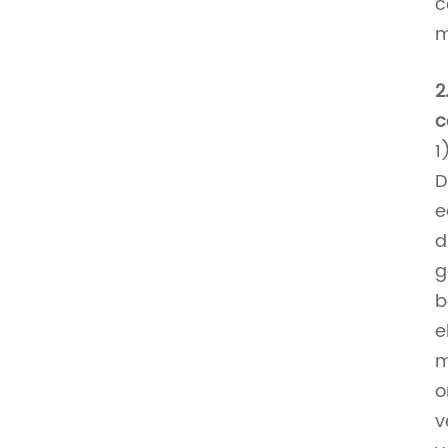
c
m
2
c
1
D
e
d
g
b
e
m
o
v