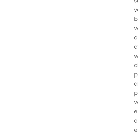
s
v
b
v
o
c
w
d
p
d
p
v
e
o
e