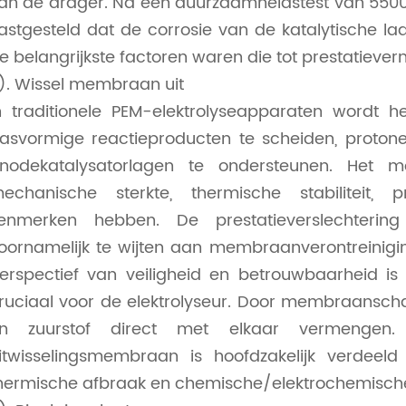
an de drager. Na een duurzaamheidstest van 5500 
astgesteld dat de corrosie van de katalytische l
e belangrijkste factoren waren die tot prestatiever
). Wissel membraan uit
n traditionele PEM-elektrolyseapparaten wordt 
asvormige reactieproducten te scheiden, proton
nodekatalysatorlagen te ondersteunen. Het moe
echanische sterkte, thermische stabiliteit,
enmerken hebben. De prestatieverslechterin
oornamelijk te wijten aan membraanverontreinigi
erspectief van veiligheid en betrouwbaarheid
ruciaal voor de elektrolyseur. Door membraansc
n zuurstof direct met elkaar vermengen
itwisselingsmembraan is hoofdzakelijk verdeeld
hermische afbraak en chemische/elektrochemisch